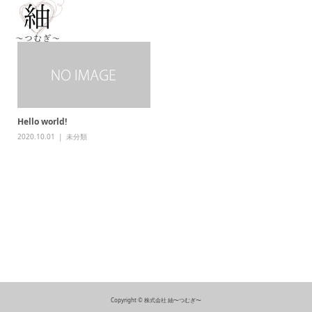
Hello world!
2020.10.01
未分類
株式会社 紬〜つむぎ〜
山口県下関市王司上町一丁目8番18号 TEL：083-250-6529
Copyright © 株式会社 紬〜つむぎ〜